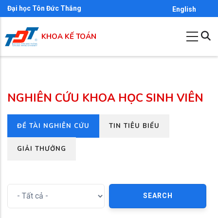
Nhảy
Đại học Tôn Đức Thắng
English
đến
nội
KHOA KẾ TOÁN
dung
NGHIÊN CỨU KHOA HỌC SINH VIÊN
(TAB
ĐỀ TÀI NGHIÊN CỨU
TIN TIÊU BIỂU
Primary
HOẠT
tabs
ĐỘNG)
GIẢI THƯỞNG