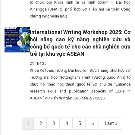
tổ chức bởi Khoa Kinh tế và Kinh doanh – Đại học
Airlangga (UNAIR), phối hợp với Hiệp hội Kế toán Công
chứng Indonesia (IAI).
International Writing Workshop 2025: Cơ
hội nâng cao kỹ năng nghiên cứu và
công bố quốc tế cho các nhà nghiên cứu
trẻ tại khu vực ASEAN
21 Th4 25
Khoa Kế toán, Trường Đại học Tôn Đức Thắng phối hợp với
Trường Đại học Nottingham Trent (Vương quốc Anh) tổ
chức hội thảo học thuật quốc tế với chủ đề “Enhance
research skills and publication capacity of ECRs in
ASEAN” dự kiến từ ngày 30/6 đến 2/7/2025.
Trang
1
Trang
2
Trang
3
Trang
4
Trang
5
Next
››
Last
Last »
Pagination
hiện
page
page