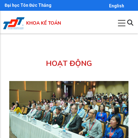
Nhảy
Đại học Tôn Đức Thắng
English
đến
nội
KHOA KẾ TOÁN
dung
HOẠT ĐỘNG