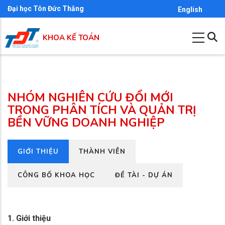
Nhảy
Đại học Tôn Đức Thắng
English
đến
nội
KHOA KẾ TOÁN
dung
NHÓM NGHIÊN CỨU ĐỔI MỚI
TRONG PHÂN TÍCH VÀ QUẢN TRỊ
BỀN VỮNG DOANH NGHIỆP
(TAB
GIỚI THIỆU
THÀNH VIÊN
Primary
HOẠT
tabs
ĐỘNG)
CÔNG BỐ KHOA HỌC
ĐỀ TÀI - DỰ ÁN
1. Giới thiệu