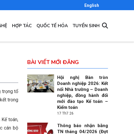
English
GHỆ
HỢP TÁC
QUỐC TẾ HÓA
TUYỂN SINH
BÀI VIẾT MỚI ĐĂNG
Hội nghị Bàn tròn
Doanh nghiệp 2026: Kết
nối Nhà trường – Doanh
 trọng tổ
nghiệp, đồng hành đổi
kết trong
mới đào tạo Kế toán –
Kiểm toán
17 Th7 26
 Kế toán,
Thông báo nhận bằng
ác cán bộ
TN tháng 04/2026 (Đợt