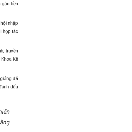
 gắn liền
 hội nhập
i hợp tác
h, truyền
ể Khoa Kế
 giảng đã
 đánh dấu
hiến
rằng