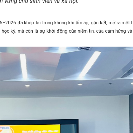
n vững cho sinh viên và xã hội.”
–2026 đã khép lại trong không khí ấm áp, gắn kết, mở ra một h
 học kỳ, mà còn là sự khởi động của niềm tin, của cảm hứng và