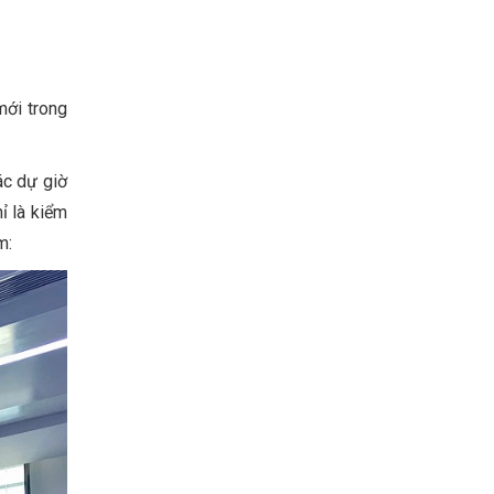
mới trong
ác dự giờ
ỉ là kiểm
m: