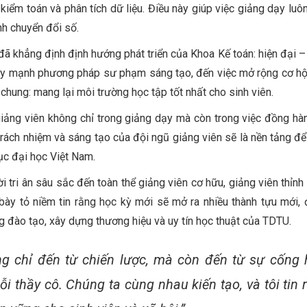
kiểm toán và phân tích dữ liệu. Điều này giúp việc giảng dạy luôn
nh chuyển đổi số.
 đã khẳng định định hướng phát triển của Khoa Kế toán: hiện đại –
 đẩy mạnh phương pháp sư phạm sáng tạo, đến việc mở rộng cơ hộ
chung: mang lại môi trường học tập tốt nhất cho sinh viên.
iảng viên không chỉ trong giảng dạy mà còn trong việc đồng hàn
 trách nhiệm và sáng tạo của đội ngũ giảng viên sẽ là nền tảng đ
dục đại học Việt Nam.
i tri ân sâu sắc đến toàn thể giảng viên cơ hữu, giảng viên thỉnh
bày tỏ niềm tin rằng học kỳ mới sẽ mở ra nhiều thành tựu mới,
ng đào tạo, xây dựng thương hiệu và uy tín học thuật của TDTU.
 chỉ đến từ chiến lược, mà còn đến từ sự cống 
i thầy cô. Chúng ta cùng nhau kiến tạo, và tôi tin 