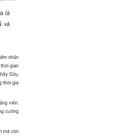
a là
ả và
iểm nhấn
thời gian
thầy Sữu,
 thời gia
ảng viên.
ăng cường
ôn mà còn