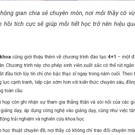
hông gian chia sẻ chuyên môn, nơi mỗi thầy cô vừ
 hồi tích cực sẽ giúp mỗi tiết học trở nên hiệu qu
 khoa
cũng giới thiệu thêm về chương trình đào tạo
4+1
– một đ
n. Chương trình này cho phép sinh viên xuất sắc có thể rút ngắn 
t đầu tích lũy tín chỉ cho bậc thạc sĩ ngay trong năm cuối. Theo 
 lực cạnh tranh, tiếp cận sớm hơn với kiến thức chuyên sâu, đồng
ng toàn cầu.
i họp còn ghi nhận sự tham gia thẳng thắn và sôi nổi của các gi
 giảng dạy, áp dụng công nghệ vào giảng dạy, cũng như việc t
 động trải nghiệm và nghiên cứu khoa học.
o học thuật chuyên đề, nơi thầy cô không chỉ trao đổi chuyên m