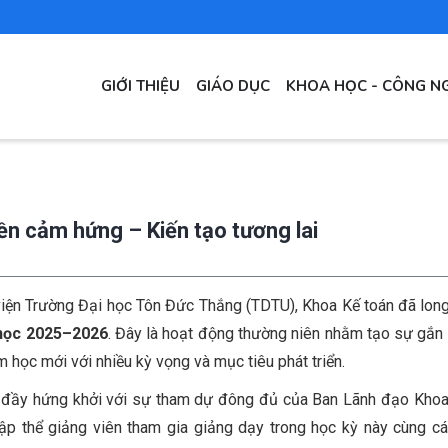
MAIN
GIỚI THIỆU
GIÁO DỤC
KHOA HỌC - CÔNG N
NAVIGATION
ền cảm hứng – Kiến tạo tương lai
iện Trường Đại học Tôn Đức Thắng (TDTU), Khoa Kế toán đã long
 học 2025–2026
. Đây là hoạt động thường niên nhằm tạo sự gắn 
 học mới với nhiều kỳ vọng và mục tiêu phát triển.
và đầy hứng khởi với sự tham dự đông đủ của Ban Lãnh đạo Khoa
tập thể giảng viên tham gia giảng dạy trong học kỳ này cùng c