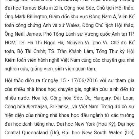
đại học Tomas Bata in Zlín, Cộng hoà Séc, Chủ tịch Hội thảo;
Ông Mark Billington, Giám đốc khu vực Đông Nam Á, Viện Kế
toán công chứng Anh và xứ Wales, Đồng Chủ tịch Hội thảo;
Ông Neill James, Phó Tổng Lãnh sự Vương quốc Anh tại TP.
HCM; TS. Hà Thị Ngọc Hà, Nguyên Vụ phó Vụ Chế độ Kế
toán, Bộ Tài Chính; TS. Trần Khánh Lâm, Tổng Thư ký Hội
Kiểm toán viên hành nghề Việt Nam cùng các chuyên gia, nhà
nghiên cứu, giảng viên, sinh viên quan tâm.
Hội thảo diễn ra từ ngày 15 - 17/06/2016 với sự tham gia
của nhiều nhà khoa học, chuyên gia, nghiên cứu sinh đến từ
nhiều nước: Hoa kỳ, Cộng hòa Séc, Úc, Hungary, Đài Loan,
Cộng hòa Ajerbaijan, Sri-lanka,...và Việt Nam. Trong đó có sự
hiện diện của những nhà khoa học đầu ngành từ các trường
đại học danh tiếng như: Đại học New York (Hoa Kỳ), Đại học
Central Queensland (Úc), Đại học New South Wales (Úc),